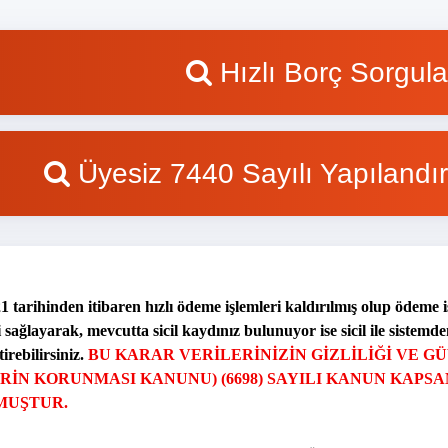
Hızlı Borç Sorgul
Üyesiz 7440 Sayılı Yapıland
1 tarihinden itibaren hızlı ödeme işlemleri kaldırılmış olup ödeme i
i sağlayarak, mevcutta sicil kaydınız bulunuyor ise sicil ile siste
irebilirsiniz.
BU KARAR VERILERINIZIN GIZLILIĞI VE GÜ
RIN KORUNMASI KANUNU) (6698) SAYILI KANUN KAP
MUŞTUR.