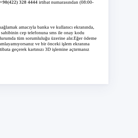
+90(422) 328 4444
irtibat numarasından (08:00-
i sağlamak amacıyla banka ve kullanıcı ekranında,
n sahibinin cep telefonuna sms ile onay kodu
r durumda tüm sorumluluğu üzerine alır.Eğer ödeme
mlayamıyorsanız ve bir önceki işlem ekranına
tibata geçerek kartınızı 3D işlemine açtırmanız