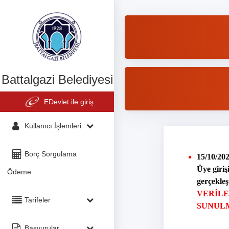
Battalgazi Belediyesi
EDevlet ile giriş
Kullanıcı İşlemleri
Borç Sorgulama
15/10/202
Üye giriş
Ödeme
gerçekleşt
VERILE
Tarifeler
SUNUL
Başvurular