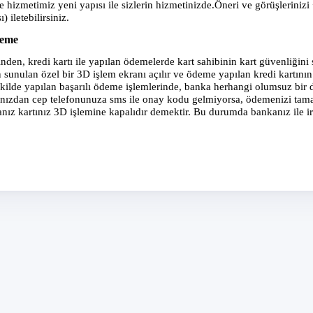
 hizmetimiz yeni yapısı ile sizlerin hizmetinizde.Öneri ve görüşlerinizi
) iletebilirsiniz.
deme
nden, kredi kartı ile yapılan ödemelerde kart sahibinin kart güvenliğin
 sunulan özel bir 3D işlem ekranı açılır ve ödeme yapılan kredi kartını
şekilde yapılan başarılı ödeme işlemlerinde, banka herhangi olumsuz bi
nızdan cep telefonunuza sms ile onay kodu gelmiyorsa, ödemenizi tama
anız kartınız 3D işlemine kapalıdır demektir. Bu durumda bankanız ile ir