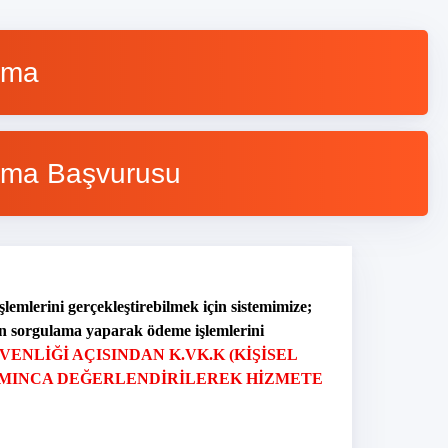
ama
ırma Başvurusu
şlemlerini gerçekleştirebilmek için sistemimize;
mden sorgulama yaparak ödeme işlemlerini
VENLIĞI AÇISINDAN K.VK.K (KIŞISEL
SAMINCA DEĞERLENDIRILEREK HIZMETE